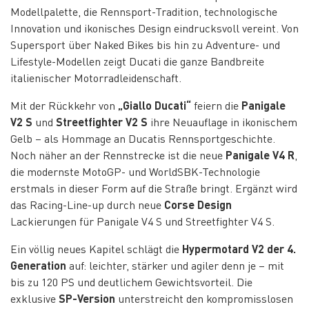
Modellpalette, die Rennsport-Tradition, technologische
Innovation und ikonisches Design eindrucksvoll vereint. Von
Supersport über Naked Bikes bis hin zu Adventure- und
Lifestyle-Modellen zeigt Ducati die ganze Bandbreite
italienischer Motorradleidenschaft.
Mit der Rückkehr von
„Giallo Ducati“
feiern die
Panigale
V2 S
und
Streetfighter V2 S
ihre Neuauflage in ikonischem
Gelb – als Hommage an Ducatis Rennsportgeschichte.
Noch näher an der Rennstrecke ist die neue
Panigale V4 R
,
die modernste MotoGP- und WorldSBK-Technologie
erstmals in dieser Form auf die Straße bringt. Ergänzt wird
das Racing-Line-up durch neue
Corse Design
Lackierungen für Panigale V4 S und Streetfighter V4 S.
Ein völlig neues Kapitel schlägt die
Hypermotard V2 der 4.
Generation
auf: leichter, stärker und agiler denn je – mit
bis zu 120 PS und deutlichem Gewichtsvorteil. Die
exklusive
SP-Version
unterstreicht den kompromisslosen