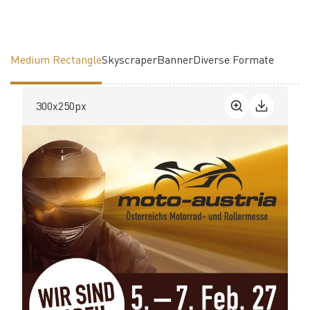
Medium Rectangle
Skyscraper
Banner
Diverse Formate
300x250px